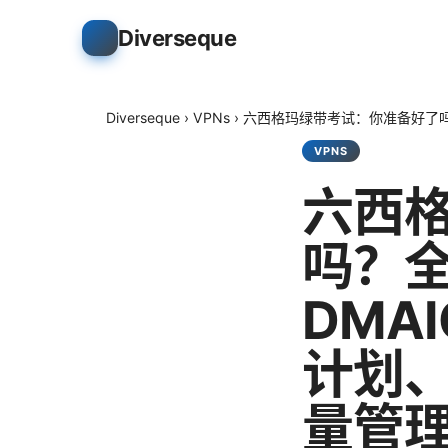
Diverseque
Diverseque
›
VPNs
›
六西格玛绿带考试：你准备好了吗
VPNS
六西
吗？
DMA
计划
量管