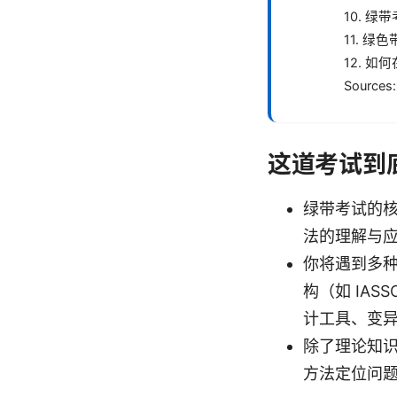
10. 
11. 
12. 
Sources:
这道考试到
绿带考试的核
法的理解与
你将遇到多
构（如 IA
计工具、变
除了理论知
方法定位问