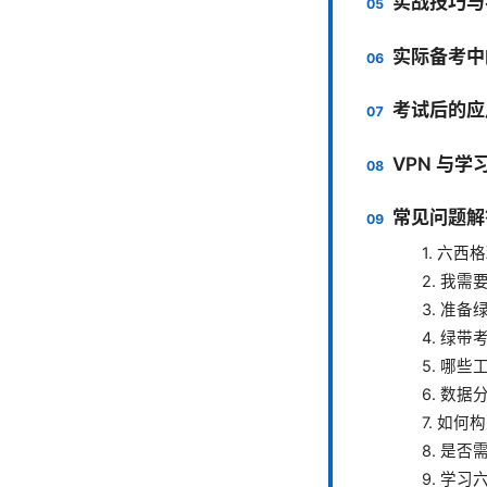
实战技巧与
实际备考中
考试后的应
VPN 与
常见问题解
1. 六
2. 我
3. 准
4. 绿
5. 哪
6. 数
7. 如
8. 是
9. 学