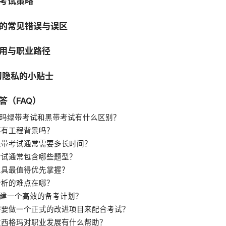
考试策略
的常见错误与误区
用与职业路径
学习隐私的小贴士
答（FAQ）
西格玛绿带考试和黑带考试有什么区别？
需要有工程背景吗？
备绿带考试通常需要多长时间？
带考试通常包含哪些题型？
些工具最值得优先掌握？
据分析的难点在哪？
何构建一个高效的备考计划？
否需要做一个正式的改进项目来配合考试？
习六西格玛对职业发展有什么帮助？