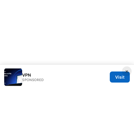
×
VPN
Visit
SPONSORED
Diverseque Network LLC
12 Rue de Rivoli
Paris, Île-de-France, 75001
FR
team@diverseque.com
+33 1 51 81 41 25