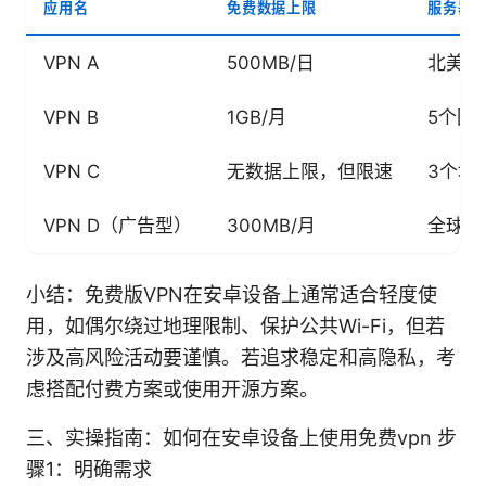
应用名
免费数据上限
服务器
VPN A
500MB/日
北美、
VPN B
1GB/月
5个国
VPN C
无数据上限，但限速
3个地
VPN D（广告型）
300MB/月
全球少
小结：免费版VPN在安卓设备上通常适合轻度使
用，如偶尔绕过地理限制、保护公共Wi-Fi，但若
涉及高风险活动要谨慎。若追求稳定和高隐私，考
虑搭配付费方案或使用开源方案。
三、实操指南：如何在安卓设备上使用免费vpn 步
骤1：明确需求