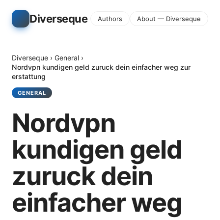
Diverseque
Authors
About — Diverseque
Diverseque
›
General
›
Nordvpn kundigen geld zuruck dein einfacher weg zur
erstattung
GENERAL
Nordvpn
kundigen geld
zuruck dein
einfacher weg