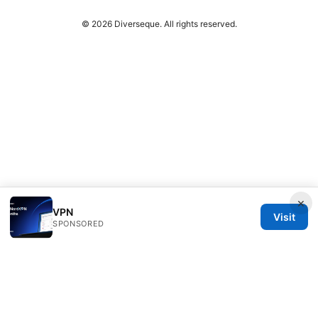
© 2026 Diverseque. All rights reserved.
×
VPN
Visit
SPONSORED
Diverseque Network LLC
12 Rue de Rivoli
Paris, Île-de-France, 75001
FR