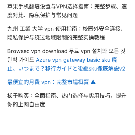
苹果手机翻墙设置与VPN选择指南：完整步骤、速
度对比、隐私保护与常见问题
九州 工業 大学 vpn 使用指南：校园外安全连接、
隐私保护与绕过地域限制的完整实操教程
Browsec vpn download 무료 vpn 설치와 모든 것
완벽 가이드
Azure vpn gateway basic sku 廃
止、いつまで？移行ガイドと後継sku徹底解説v2
最便宜的月費 vpn：完整市場概覽 ⚠️
梯子购买：全面指南、热门选择与实用技巧，提升
你的上网自由度