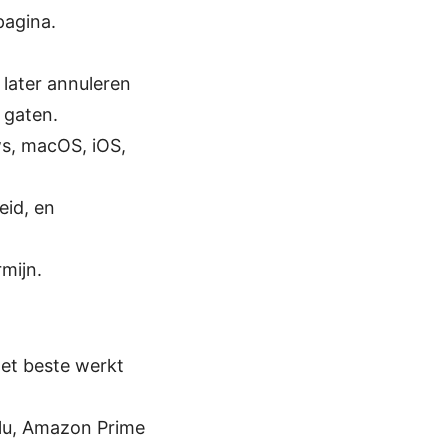
pagina.
 later annuleren
 gaten.
ws, macOS, iOS,
eid, en
rmijn.
het beste werkt
Hulu, Amazon Prime