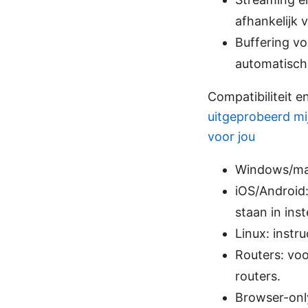
afhankelijk 
Buffering v
automatische
Compatibiliteit e
uitgeprobeerd mij
voor jou
Windows/macO
iOS/Android
staan in inst
Linux: instr
Routers: vo
routers.
Browser-only