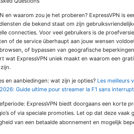
Asked Questions
N en waarom zou je het proberen? ExpressVPN is ee
iensten die bekend staat om zijn gebruiksvriendelijk
elle connecties. Voor veel gebruikers is de proefversi
ten of de service überhaupt aan jouw wensen voldoet
g browsen, of bypassen van geografische beperkingen.
rt wat ExpressVPN uniek maakt en waarom een gratis
zijn.
es en aanbiedingen: wat zijn je opties?
Les meilleurs 
n 2026: Guide ultime pour streamer la F1 sans interrup
oefperiode: ExpressVPN biedt doorgaans een korte pr
o’s of via speciale promoties. Let op dat deze vaak 
gheid van een betaalde abonnement en mogelijk bepe