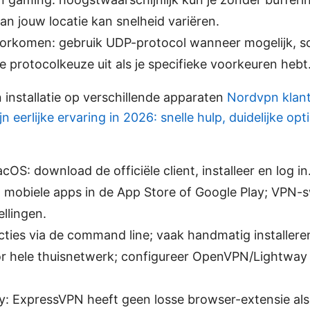
van jouw locatie kan snelheid variëren.
oorkomen: gebruik UDP-protocol wanneer mogelijk, s
 protocolkeuze uit als je specifieke voorkeuren hebt
n installatie op verschillende apparaten
Nordvpn klant
n eerlijke ervaring in 2026: snelle hulp, duidelijke op
S: download de officiële client, installeer en log in
: mobiele apps in de App Store of Google Play; VPN-
ellingen.
ucties via de command line; vaak handmatig installere
or hele thuisnetwerk; configureer OpenVPN/Lightway
: ExpressVPN heeft geen losse browser-extensie als 