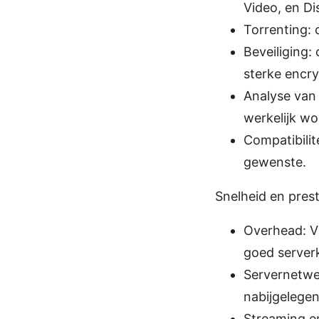
Video, en Di
Torrenting: 
Beveiliging:
sterke encry
Analyse van 
werkelijk wo
Compatibilit
gewenste.
Snelheid en pres
Overhead: VP
goed serverk
Servernetwer
nabijgelegen
Streaming en