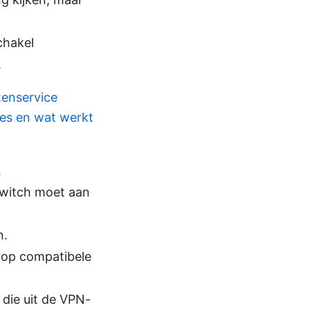
chakel
.
enservice
ties en wat werkt
.
switch moet aan
n.
 op compatibele
die uit de VPN-