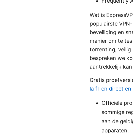
Frequently 
Wat is ExpressVP
populairste VPN-d
beveiliging en sn
manier om te tes
torrenting, veili
bespreken we ko
aantrekkelijk kan 
Gratis proefversi
la f1 en direct e
Officiële pr
sommige regi
aan de geldi
apparaten.