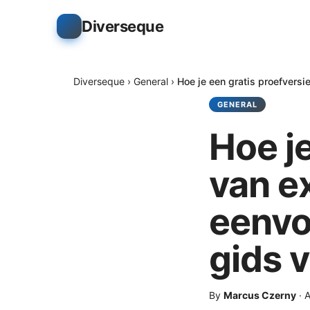
Diverseque
Diverseque
›
General
›
Hoe je een gratis proefvers
GENERAL
Hoe je
van e
eenvo
gids 
By
Marcus Czerny
·
A