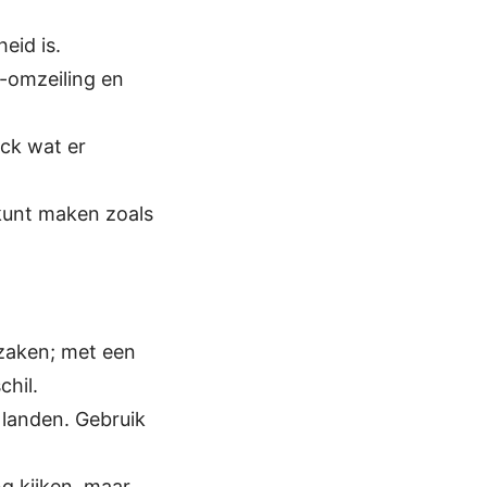
eid is.
h-omzeiling en
eck wat er
g kunt maken zoals
rzaken; met een
chil.
 landen. Gebruik
g kijken, maar