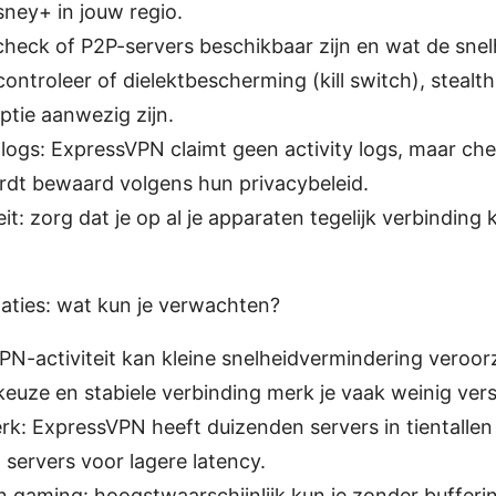
sney+ in jouw regio.
check of P2P-servers beschikbaar zijn en wat de snelh
 controleer of dielektbescherming (kill switch), stealt
ptie aanwezig zijn.
logs: ExpressVPN claimt geen activity logs, maar ch
rdt bewaard volgens hun privacybeleid.
eit: zorg dat je op al je apparaten tegelijk verbindin
taties: wat kun je verwachten?
N-activiteit kan kleine snelheidvermindering veroo
euze en stabiele verbinding merk je vaak weinig vers
k: ExpressVPN heeft duizenden servers in tientallen
 servers voor lagere latency.
 gaming: hoogstwaarschijnlijk kun je zonder bufferin