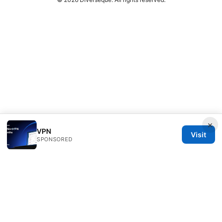
×
VPN
Visit
SPONSORED
Diverseque Network LLC
12 Rue de Rivoli
Paris, Île-de-France, 75001
FR
team@diverseque.com