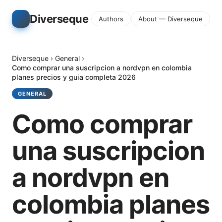
Diverseque
Authors
About — Diverseque
Diverseque
›
General
›
Como comprar una suscripcion a nordvpn en colombia
planes precios y guia completa 2026
GENERAL
Como comprar
una suscripcion
a nordvpn en
colombia planes