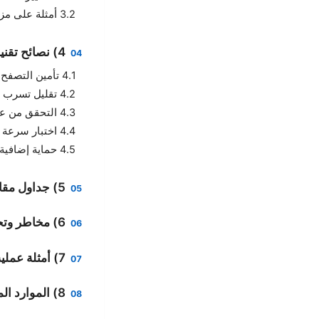
3.2 أمثلة على مزودي VPN مناسبين بدون تحميل
4) نصائح تقنية لتحقيق أقصى فاعلية بدون تحميل
4.1 تأمين التصفح على شبكات عامة
4.2 تقليل تسرب DNS
4.3 التحقق من عنوان IP الحقيقي
4.4 اختبار سرعة VPN
4.5 حماية إضافية
5) جداول مقارنة وسيناريوهات استخدام
6) مخاطر وتحديات استخدام VPN بدون تحميل
7) أمثلة عملية وخلاصة
8) الموارد المفيدة والقراءات الإضافية (غير قابلة للنقر)