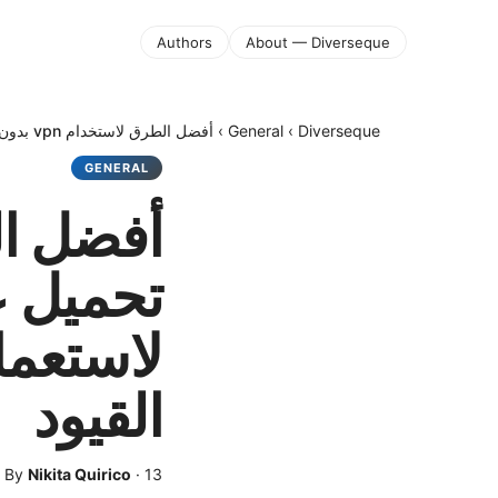
Authors
About — Diverseque
Diverseque
›
General
›
أفضل الطرق لاستخدام vpn بدون تحميل على جه: دليلك الشامل لاستعمال VPN بدون تثبيت وتجاوز القيود
GENERAL
تحميل ع
القيود
13 أبريل 2026
·
Nikita Quirico
By