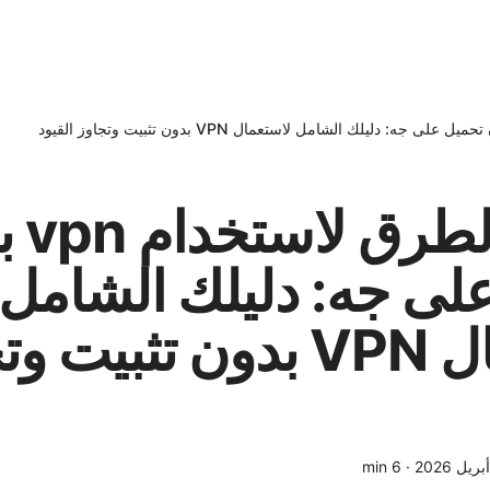
أفضل ا
لى جه: دليلك الشامل
لاستعمال VPN بدون تثبيت
min
6
·