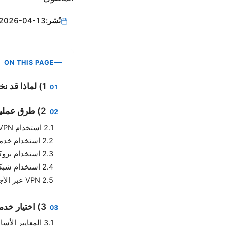
نُشر:
2026-04-13
ON THIS PAGE
1) لماذا قد نختار استخدام VPN بدون تحميل؟
2) طرق عملية لاستخدام VPN بدون تحميل
2.1 استخدام VPN عبر متصفح الويب
2.2 استخدام خدمات VPN المستندة إلى الويب
2.3 استخدام بروكسيات آمنة كخيار بديل
2.4 استخدام شبكات VPN مقنعة عبر التطبيقات المحمولة
2.5 VPN عبر الأجهزة الافتراضية السحابية
3) اختيار خدمة VPN مناسبة بدون تحميل
3.1 المعايير الأساسية