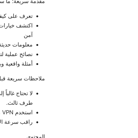
مقدمة سريعة: ما ستت
تعرف على كيفية استخدام VPN بدو
اكتشف خيارات 
آمن
معلومات حديثة
نصائح عملية لتج
أمثلة واقعية وبيانات حول سر
ملاحظات سريعة قبل 
طرف ثالث.
استخدم VPN موثوق يراعي الخصوصية ولا يحتفظ بسجلاتك إن أمكن.
راقب سرعة الا
المحتوى