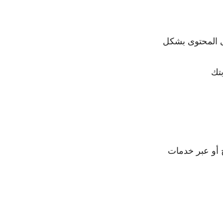
ى المحتوى بشكل
تك
ى جهازك لاستخدام VPN عبر المتصفح أو عبر خدمات